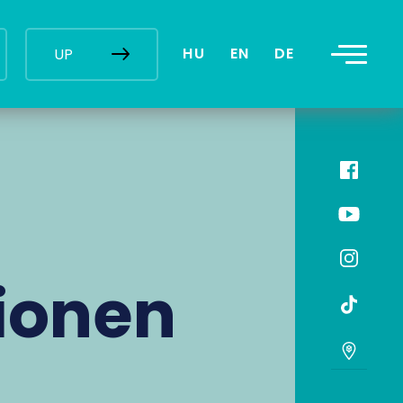
HU
EN
DE
UP
ionen