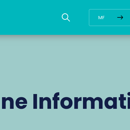
MF
ne Informat