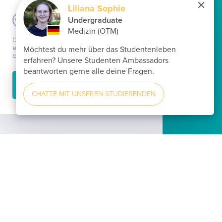
Cookie informations
Our website uses cookies to ensure the best possible
experience when using our website. By continuing to
browse our website, you consent to the use of cookies.
ACCEPT
Learn more...